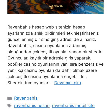
Ravenbahis hesap web sitenizin hesap
ayarlarınızda anlık bildirimleri etkinleştirirseniz
güncellenmiş bir sms giriş adresi de alırsınız.
Ravenbahis, casino oyunlarına adanmış
olduğundan çok çeşitli oyunlar sunan bir sitedir.
Oyuncular, kayıtlı bir adresle giriş yaparak,
popüler casino oyunlarının yanı sıra benzersiz ve
yenilikçi casino oyunları da dahil olmak üzere
çok çeşitli casino oyunlarına erişebilirler.
Sitedeki tüm oyunlar …
Devamını oku
Kategoriler
Ravenbahis
Etiketler
ravenbahis hesap
,
ravenbahis mobil site