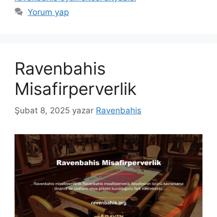
Yorum yap
Ravenbahis
Misafirperverlik
Şubat 8, 2025
yazar
Ravenbahis