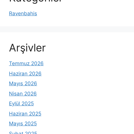
Ravenbahis
Arşivler
Temmuz 2026
Haziran 2026
Mayıs 2026
Nisan 2026
Eylül 2025
Haziran 2025
Mayıs 2025
Şubat 2025