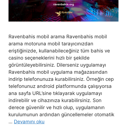
Ravenbahis mobil arama Ravenbahis mobil
arama motoruna mobil tarayıcınızdan
eriştiğinizde, kullanabileceğiniz tüm bahis ve
casino seçeneklerini hızlı bir şekilde
görüntüleyebilirsiniz. Dilerseniz uygulamayı
Ravenbahis mobil uygulama mağazasından
indirip telefonunuza kurabilirsiniz. Örneğin cep
telefonunuz android platformunda çalışıyorsa
ana sayfa URL’sine tıklayarak uygulamayı
indirebilir ve cihazınıza kurabilirsiniz. Son
derece güvenilir ve hızlı olup, uygulamanın
kurulumunun ardından güncellemeler otomatik
…
Devamını oku