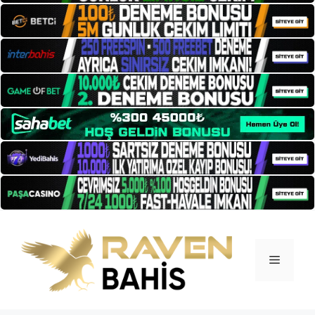
İçeriğe
atla
Menü