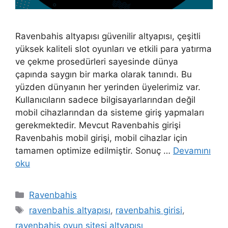
Ravenbahis altyapısı güvenilir altyapısı, çeşitli
yüksek kaliteli slot oyunları ve etkili para yatırma
ve çekme prosedürleri sayesinde dünya
çapında saygın bir marka olarak tanındı. Bu
yüzden dünyanın her yerinden üyelerimiz var.
Kullanıcıların sadece bilgisayarlarından değil
mobil cihazlarından da sisteme giriş yapmaları
gerekmektedir. Mevcut Ravenbahis girişi
Ravenbahis mobil girişi, mobil cihazlar için
tamamen optimize edilmiştir. Sonuç …
Devamını
oku
Kategoriler
Ravenbahis
Etiketler
ravenbahis altyapısı
,
ravenbahis girisi
,
ravenbahis oyun sitesi altyapısı