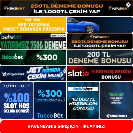
×
RAVENBAHIS GİRİŞ İÇİN TIKLAYINIZ!