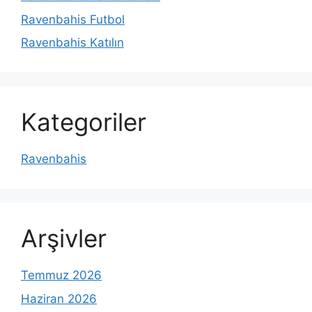
Ravenbahis Futbol
Ravenbahis Katılın
Kategoriler
Ravenbahis
Arşivler
Temmuz 2026
Haziran 2026