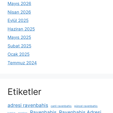
Mayıs 2026
Nisan 2026
Eylül 2025
Haziran 2025
Mayıs 2025
Şubat 2025
Ocak 2025
Temmuz 2024
Etiketler
adresi ravenbahis
canli ravenbahis
güncel ravenbahis
Ravenbahis
Ravenbahis Adresi