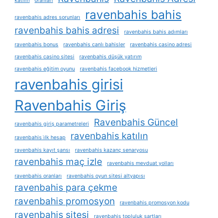
katılın
oranları
ravenbahis bahis
ravenbahis adres sorunları
ravenbahis bahis adresi
ravenbahis bahis adımları
ravenbahis bonus
ravenbahis canlı bahisler
ravenbahis casino adresi
ravenbahis casino sitesi
ravenbahis düşük yatırım
ravenbahis eğitim oyunu
ravenbahis facebook hizmetleri
ravenbahis girisi
Ravenbahis Giriş
Ravenbahis Güncel
ravenbahis giriş parametreleri
ravenbahis katılın
ravenbahis i̇lk hesap
ravenbahis kayıt şansı
ravenbahis kazanç senaryosu
ravenbahis maç izle
ravenbahis mevduat yolları
ravenbahis oranları
ravenbahis oyun sitesi altyapısı
ravenbahis para çekme
ravenbahis promosyon
ravenbahis promosyon kodu
ravenbahis sitesi
ravenbahis topluluk şartları