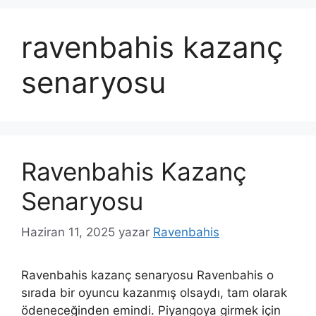
ravenbahis kazanç
senaryosu
Ravenbahis Kazanç
Senaryosu
Haziran 11, 2025
yazar
Ravenbahis
Ravenbahis kazanç senaryosu Ravenbahis o
sırada bir oyuncu kazanmış olsaydı, tam olarak
ödeneceğinden emindi. Piyangoya girmek için