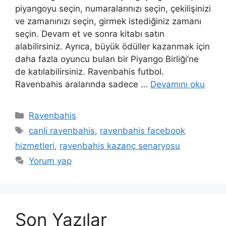
piyangoyu seçin, numaralarınızı seçin, çekilişinizi
ve zamanınızı seçin, girmek istediğiniz zamanı
seçin. Devam et ve sonra kitabı satın
alabilirsiniz. Ayrıca, büyük ödüller kazanmak için
daha fazla oyuncu bulan bir Piyango Birliği’ne
de katılabilirsiniz. Ravenbahis futbol.
Ravenbahis aralarında sadece …
Devamını oku
Kategoriler
Ravenbahis
Etiketler
canli ravenbahis
,
ravenbahis facebook
hizmetleri
,
ravenbahis kazanç senaryosu
Yorum yap
Son Yazılar