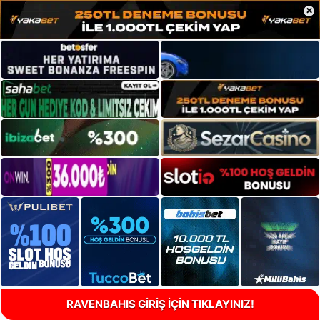
×
RAVENBAHIS GİRİŞ İÇİN TIKLAYINIZ!