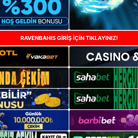
RAVENBAHIS GİRİŞ İÇİN TIKLAYINIZ!