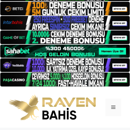
İçeriğe
atla
Menü