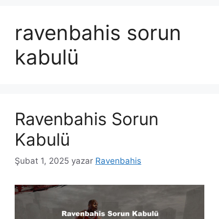
ravenbahis sorun
kabulü
Ravenbahis Sorun
Kabulü
Şubat 1, 2025
yazar
Ravenbahis