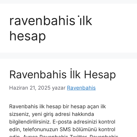
ravenbahis i̇lk
hesap
Ravenbahis İlk Hesap
Haziran 21, 2025
yazar
Ravenbahis
Ravenbahis ilk hesap bir hesap açan ilk
sizseniz, yeni giriş adresi hakkında
bilgilendirilirsiniz. E-posta adresinizi kontrol
edin, telefonunuzun SMS bölümünü kontrol