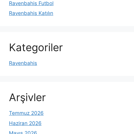
Ravenbahis Futbol
Ravenbahis Katılın
Kategoriler
Ravenbahis
Arşivler
Temmuz 2026
Haziran 2026
Mayıs 2026