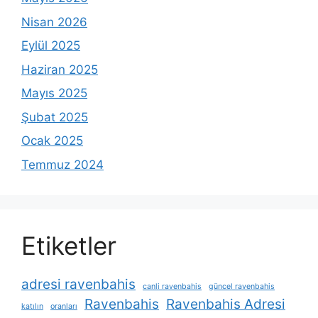
Nisan 2026
Eylül 2025
Haziran 2025
Mayıs 2025
Şubat 2025
Ocak 2025
Temmuz 2024
Etiketler
adresi ravenbahis
canli ravenbahis
güncel ravenbahis
Ravenbahis
Ravenbahis Adresi
katılın
oranları