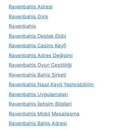
Ravenbahis Adresi
Ravenbahis Giriş
Ravenbahis
Ravenbahis Destek Ekibi
Ravenbahis Casino Keyfi
Ravenbahis Adres Değişimi
Ravenbahis Oyun Çeşitliliği
Ravenbahis Bahis Şirketi
Ravenbahis Nasıl Kayıt Yaptırabilirim
Ravenbahis Uygulamaları
Ravenbahis İletişim Bilgileri
Ravenbahis Mobil Mesajlaşma
Ravenbahis Bahis Adresi