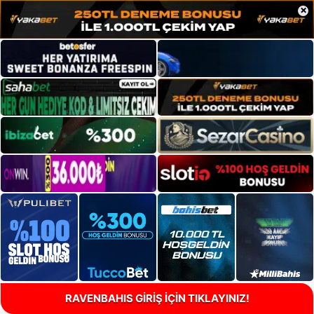
×
RAVENBAHIS GİRİŞ İÇİN TIKLAYINIZ!