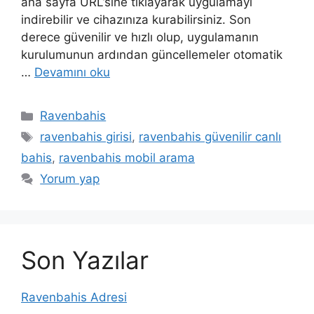
ana sayfa URL’sine tıklayarak uygulamayı
indirebilir ve cihazınıza kurabilirsiniz. Son
derece güvenilir ve hızlı olup, uygulamanın
kurulumunun ardından güncellemeler otomatik
…
Devamını oku
Kategoriler
Ravenbahis
Etiketler
ravenbahis girisi
,
ravenbahis güvenilir canlı
bahis
,
ravenbahis mobil arama
Yorum yap
Son Yazılar
Ravenbahis Adresi