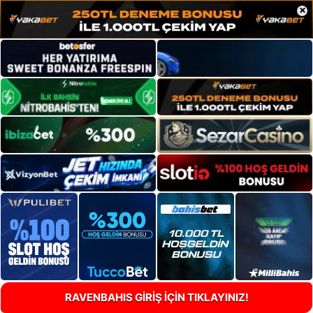
×
RAVENBAHIS GİRİŞ İÇİN TIKLAYINIZ!