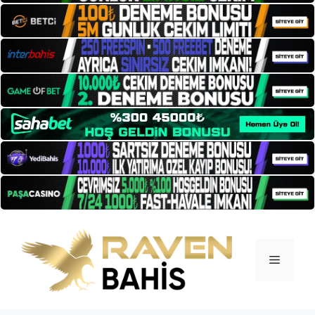
İçeriğe
atla
Menü