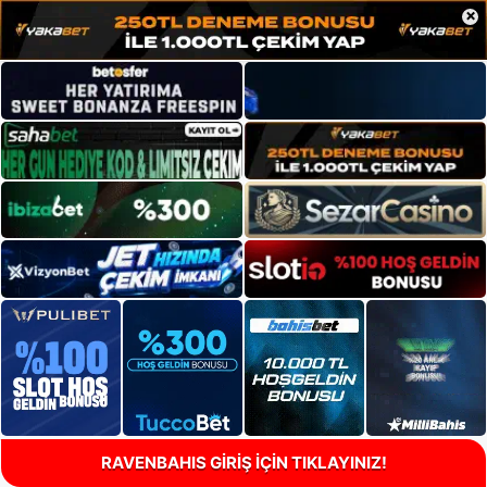
×
RAVENBAHIS GİRİŞ İÇİN TIKLAYINIZ!