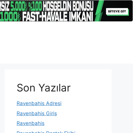
Son Yazılar
Ravenbahis Adresi
Ravenbahis Giriş
Ravenbahis