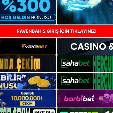
RAVENBAHIS GİRİŞ İÇİN TIKLAYINIZ!