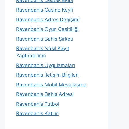
Ravenbahis Destek Ekibi
Ravenbahis Casino Keyfi
Ravenbahis Adres Değişimi
Ravenbahis Oyun Çeşitliliği
Ravenbahis Bahis Şirketi
Ravenbahis Nasıl Kayıt
Yaptırabilirim
Ravenbahis Uygulamaları
Ravenbahis İletişim Bilgileri
Ravenbahis Mobil Mesajlaşma
Ravenbahis Bahis Adresi
Ravenbahis Futbol
Ravenbahis Katılın