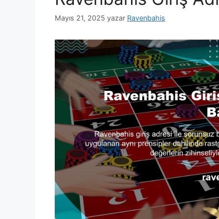
Mayıs 21, 2025
yazar
Ravenbahis