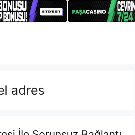
el adres
esi İle Sorunsuz Bağlantı