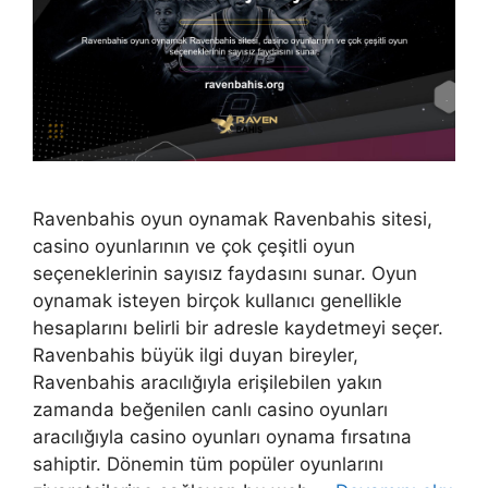
Ravenbahis oyun oynamak Ravenbahis sitesi,
casino oyunlarının ve çok çeşitli oyun
seçeneklerinin sayısız faydasını sunar. Oyun
oynamak isteyen birçok kullanıcı genellikle
hesaplarını belirli bir adresle kaydetmeyi seçer.
Ravenbahis büyük ilgi duyan bireyler,
Ravenbahis aracılığıyla erişilebilen yakın
zamanda beğenilen canlı casino oyunları
aracılığıyla casino oyunları oynama fırsatına
sahiptir. Dönemin tüm popüler oyunlarını