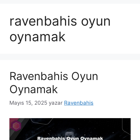
ravenbahis oyun
oynamak
Ravenbahis Oyun
Oynamak
Mayıs 15, 2025
yazar
Ravenbahis