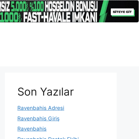
Son Yazılar
Ravenbahis Adresi
Ravenbahis Giriş
Ravenbahis