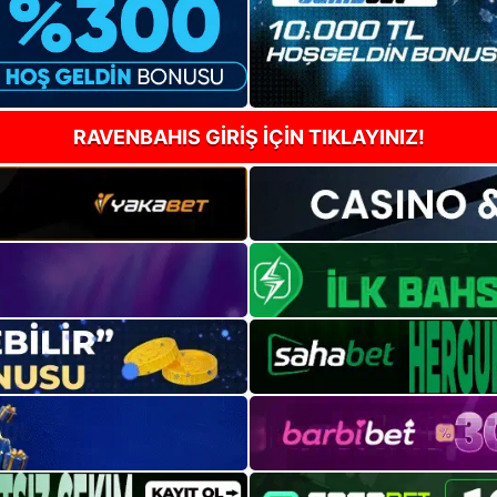
RAVENBAHIS GİRİŞ İÇİN TIKLAYINIZ!