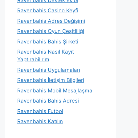
Ravenbahis Destek Ekibi
Ravenbahis Casino Keyfi
Ravenbahis Adres Değişimi
Ravenbahis Oyun Çeşitliliği
Ravenbahis Bahis Şirketi
Ravenbahis Nasıl Kayıt
Yaptırabilirim
Ravenbahis Uygulamaları
Ravenbahis İletişim Bilgileri
Ravenbahis Mobil Mesajlaşma
Ravenbahis Bahis Adresi
Ravenbahis Futbol
Ravenbahis Katılın