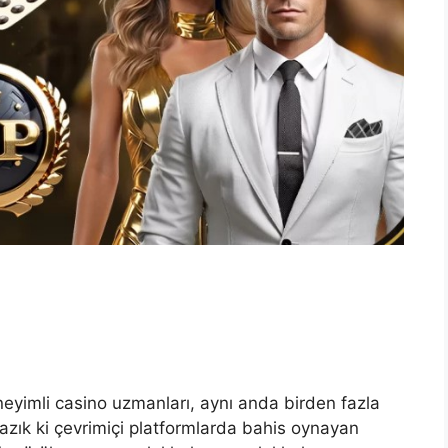
eyimli casino uzmanları, aynı anda birden fazla
yazık ki çevrimiçi platformlarda bahis oynayan