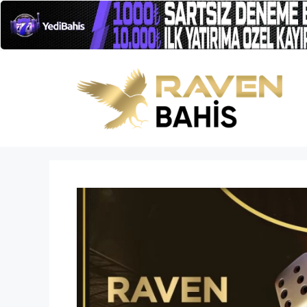
İçeriğe
atla