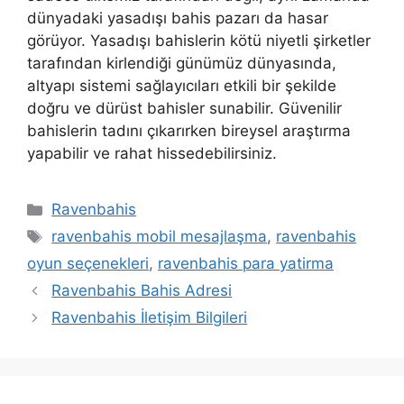
dünyadaki yasadışı bahis pazarı da hasar
görüyor. Yasadışı bahislerin kötü niyetli şirketler
tarafından kirlendiği günümüz dünyasında,
altyapı sistemi sağlayıcıları etkili bir şekilde
doğru ve dürüst bahisler sunabilir. Güvenilir
bahislerin tadını çıkarırken bireysel araştırma
yapabilir ve rahat hissedebilirsiniz.
Kategoriler
Ravenbahis
Etiketler
ravenbahis mobil mesajlaşma
,
ravenbahis
oyun seçenekleri
,
ravenbahis para yatirma
Ravenbahis Bahis Adresi
Ravenbahis İletişim Bilgileri