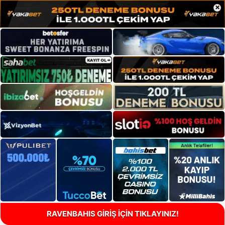
×
RAVENBAHIS GİRİŞ İÇİN TIKLAYINIZ!