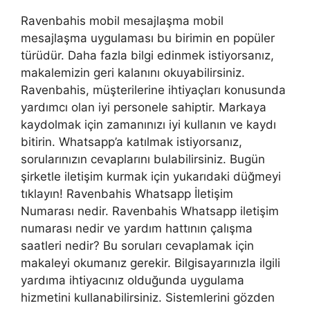
Ravenbahis mobil mesajlaşma mobil
mesajlaşma uygulaması bu birimin en popüler
türüdür. Daha fazla bilgi edinmek istiyorsanız,
makalemizin geri kalanını okuyabilirsiniz.
Ravenbahis, müşterilerine ihtiyaçları konusunda
yardımcı olan iyi personele sahiptir. Markaya
kaydolmak için zamanınızı iyi kullanın ve kaydı
bitirin. Whatsapp’a katılmak istiyorsanız,
sorularınızın cevaplarını bulabilirsiniz. Bugün
şirketle iletişim kurmak için yukarıdaki düğmeyi
tıklayın! Ravenbahis Whatsapp İletişim
Numarası nedir. Ravenbahis Whatsapp iletişim
numarası nedir ve yardım hattının çalışma
saatleri nedir? Bu soruları cevaplamak için
makaleyi okumanız gerekir. Bilgisayarınızla ilgili
yardıma ihtiyacınız olduğunda uygulama
hizmetini kullanabilirsiniz. Sistemlerini gözden