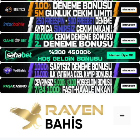
İçeriğe
atla
Menü