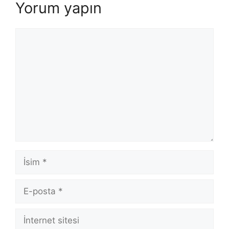
Yorum yapın
Yorum
İsim
E-
posta
İnternet
sitesi