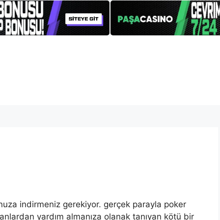
uza indirmeniz gerekiyor. gerçek parayla poker
lardan yardım almanıza olanak tanıyan kötü bir