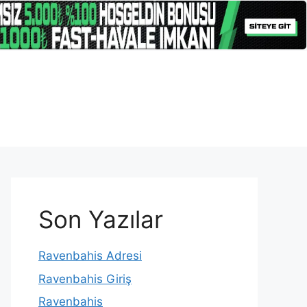
Son Yazılar
Ravenbahis Adresi
Ravenbahis Giriş
Ravenbahis